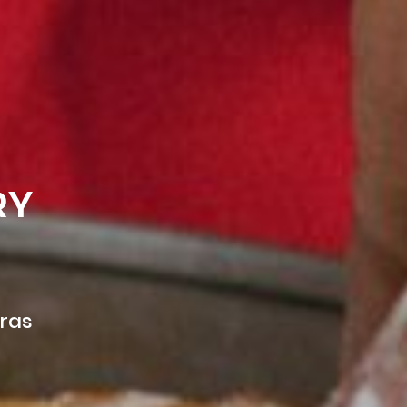
RY
oras