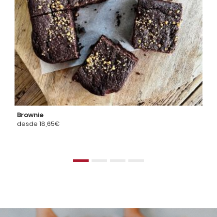
Brownie
Br
desde 18,65€
de