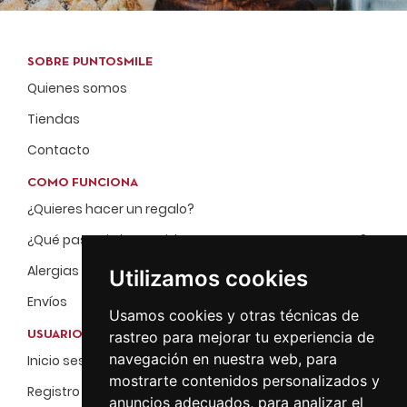
SOBRE PUNTOSMILE
Quienes somos
Tiendas
Contacto
COMO FUNCIONA
¿Quieres hacer un regalo?
¿Qué pasa si el repartidor no me encuentra en casa?
Alergias
Utilizamos cookies
Envíos
Usamos cookies y otras técnicas de
rastreo para mejorar tu experiencia de
USUARIOS
navegación en nuestra web, para
Inicio sesión
mostrarte contenidos personalizados y
Registro
anuncios adecuados, para analizar el