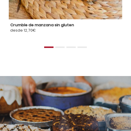
Crumble de manzana sin gluten
Ta
desde 12,70€
de